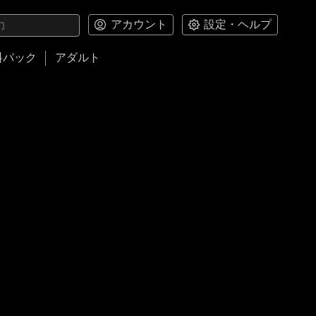
アカウント
設定・ヘルプ
料パック
アダルト