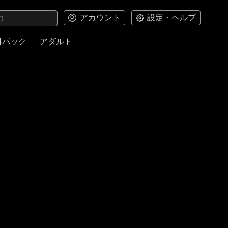
アカウント
設定・ヘルプ
料パック
アダルト