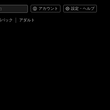
アカウント
設定・ヘルプ
料パック
アダルト