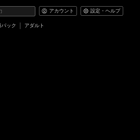
アカウント
設定・ヘルプ
料パック
アダルト