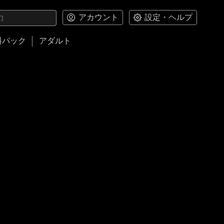
アカウント
設定・ヘルプ
料パック
アダルト