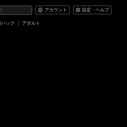
アカウント
設定・ヘルプ
料パック
アダルト