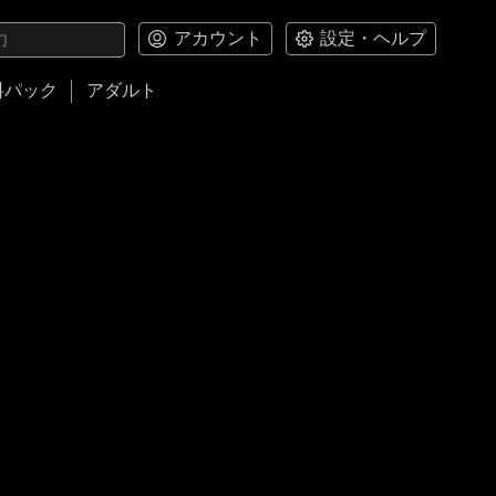
アカウント
設定・ヘルプ
料パック
アダルト