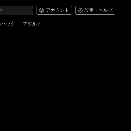
アカウント
設定・ヘルプ
料パック
アダルト