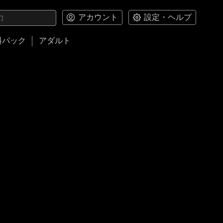
アカウント
設定・ヘルプ
料パック
アダルト