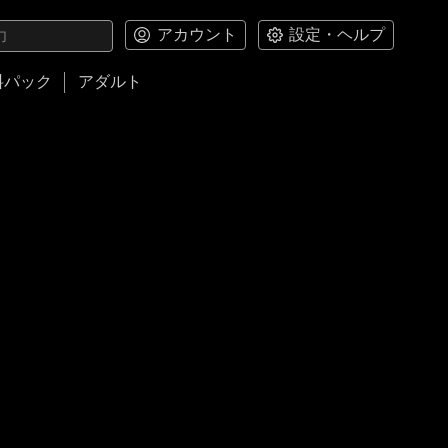
アカウント
設定・ヘルプ
料パック
アダルト