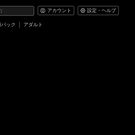
アカウント
設定・ヘルプ
料パック
アダルト