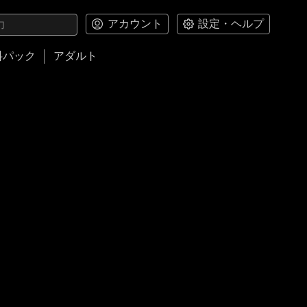
アカウント
設定・ヘルプ
料パック
アダルト