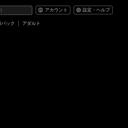
アカウント
設定・ヘルプ
料パック
アダルト