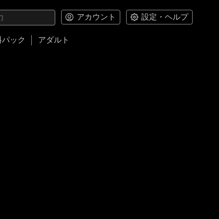
アカウント
設定・ヘルプ
料パック
アダルト