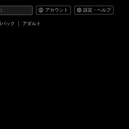
アカウント
設定・ヘルプ
料パック
アダルト