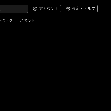
アカウント
設定・ヘルプ
料パック
アダルト