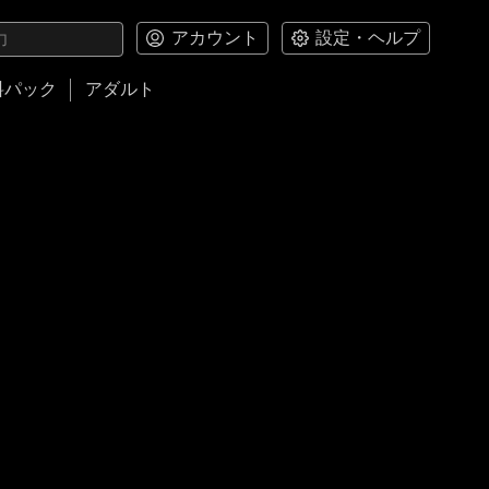
アカウント
設定・ヘルプ
料パック
アダルト