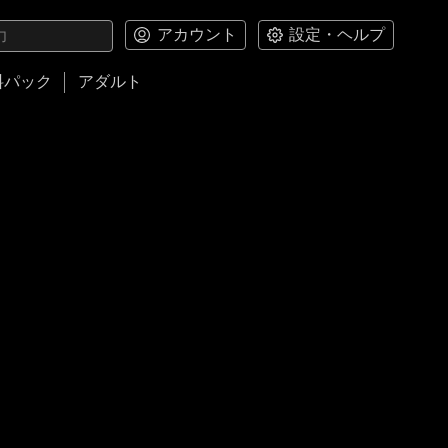
アカウント
設定・ヘルプ
料パック
アダルト