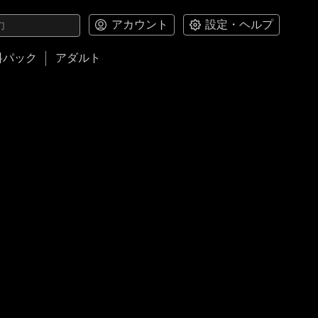
アカウント
設定・ヘルプ
料パック
アダルト