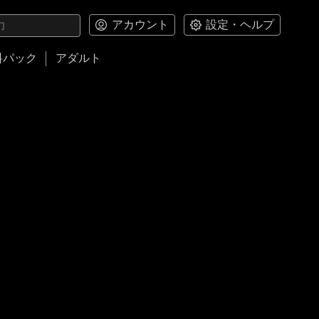
アカウント
設定・ヘルプ
料パック
アダルト