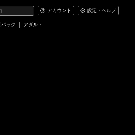
アカウント
設定・ヘルプ
料パック
アダルト