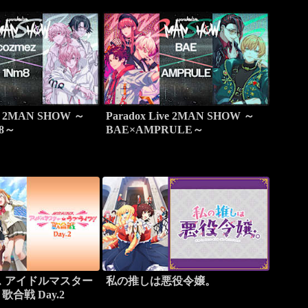
ve 2MAN SHOW ～
Paradox Live 2MAN SHOW ～
m8～
BAE×AMPRULE～
 アイドルマスター
私の推しは悪役令嬢。
合戦 Day.2