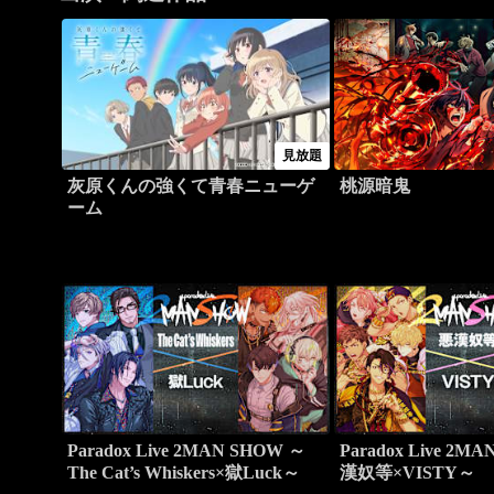
見放題
灰原くんの強くて青春ニューゲ
桃源暗鬼
ーム
Paradox Live 2MAN SHOW ～
Paradox Live 2M
The Cat’s Whiskers×獄Luck～
漢奴等×VISTY～