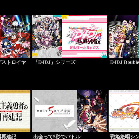
デストロイヤ
「D4DJ」シリーズ
D4DJ Doubl
国再建記
出会って5秒でバトル
戦姫絶唱シ