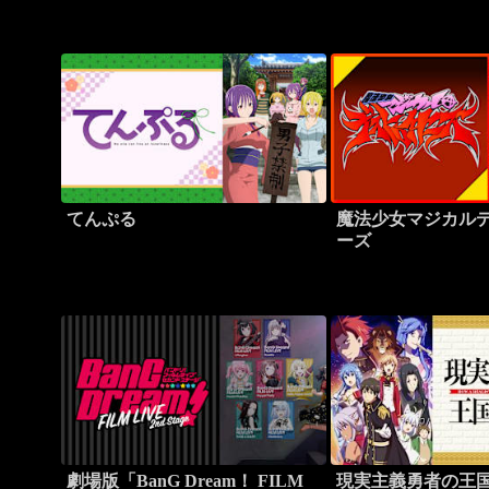
てんぷる
魔法少女マジカル
ーズ
劇場版「BanG Dream！ FILM
現実主義勇者の王