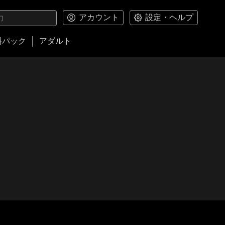
アカウント
設定・ヘルプ
料パック
アダルト