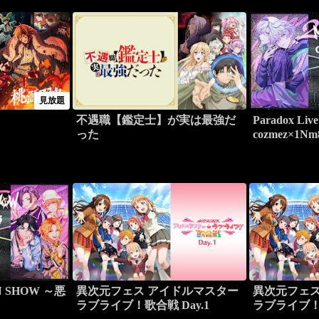
見放題
不遇職【鑑定士】が実は最強だ
Paradox Li
った
cozmez×1N
AN SHOW ～悪
異次元フェス アイドルマスター
異次元フェス
ラブライブ！歌合戦 Day.1
ラブライブ！歌