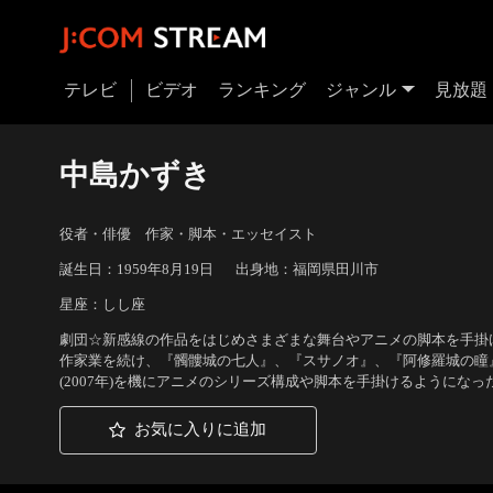
テレビ
ビデオ
ランキング
ジャンル
見放題
中島かずき
役者・俳優 作家・脚本・エッセイスト
誕生日：1959年8月19日
出身地：福岡県田川市
星座：しし座
劇団☆新感線の作品をはじめさまざまな舞台やアニメの脚本を手掛
作家業を続け、『髑髏城の七人』、『スサノオ』、『阿修羅城の瞳
(2007年)を機にアニメのシリーズ構成や脚本を手掛けるようになっ
お気に入りに追加