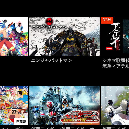
NEW
ニンジャバットマン
シネマ歌舞伎
流為＜アテ
見放題