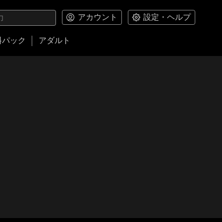
アカウント
設定・ヘルプ
料パック
アダルト