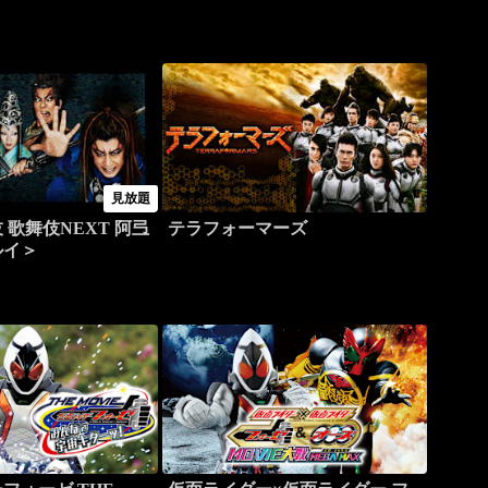
見放題
 歌舞伎NEXT 阿弖
テラフォーマーズ
ルイ＞