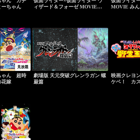
ちゃん ガチ
仮面ライダー×仮面ライダー ウ
仮面ライダー
とーちゃん
ィザード＆フォーゼ MOVIE大
MOVIE 
戦アルティメイタム
ッ！
見放題
ちゃん 超時
劇場版 天元突破グレンラガン 螺
映画クレヨ
の花嫁
巌篇
ケベ！ カ