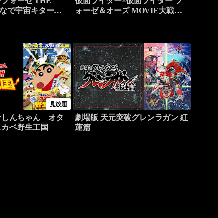
フォーゼ THE
仮面ライダー×仮面ライダー フ
みんなで宇宙キター
ォーゼ＆オーズ MOVIE大戦
MEGA MAX
見放題
ンしんちゃん オタ
劇場版 天元突破グレンラガン 紅
スカベ野生王国
蓮篇