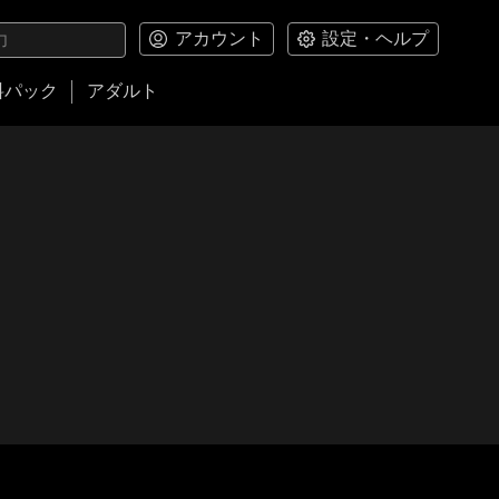
アカウント
設定・ヘルプ
料パック
アダルト