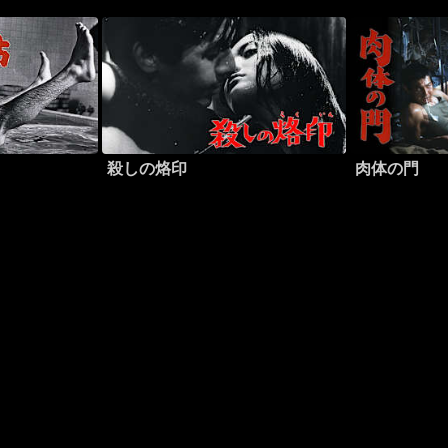
殺しの烙印
肉体の門