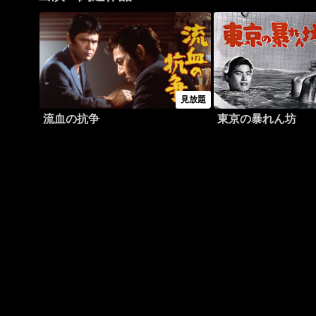
見放題
流血の抗争
東京の暴れん坊