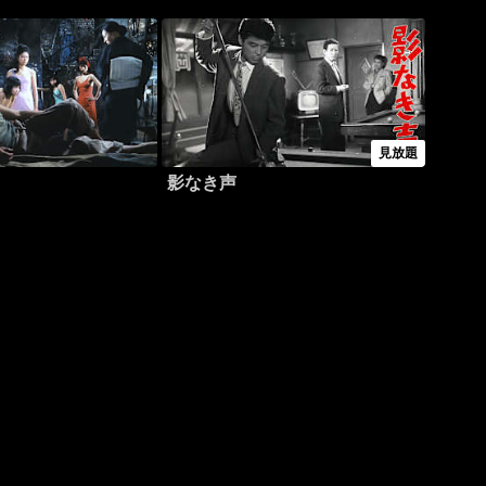
見放題
影なき声