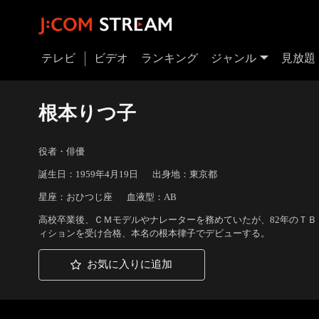
テレビ
ビデオ
ランキング
ジャンル
見放題
根本りつ子
役者・俳優
誕生日：1959年4月19日
出身地：東京都
星座：おひつじ座
血液型：AB
高校卒業後、ＣＭモデルやナレーターを務めていたが、82年のＴ
ィションを受け合格、本名の根本律子でデビューする。
お気に入りに追加