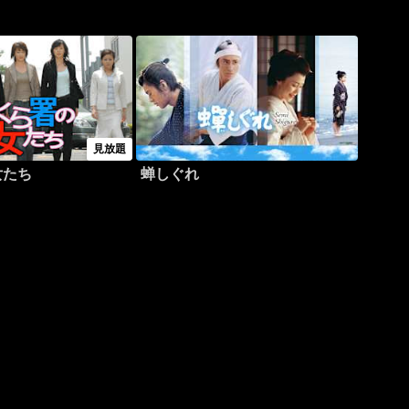
見放題
女たち
蝉しぐれ