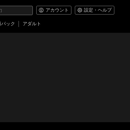
アカウント
設定・ヘルプ
料パック
アダルト