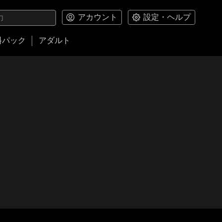
アカウント
設定・ヘルプ
料パック
アダルト