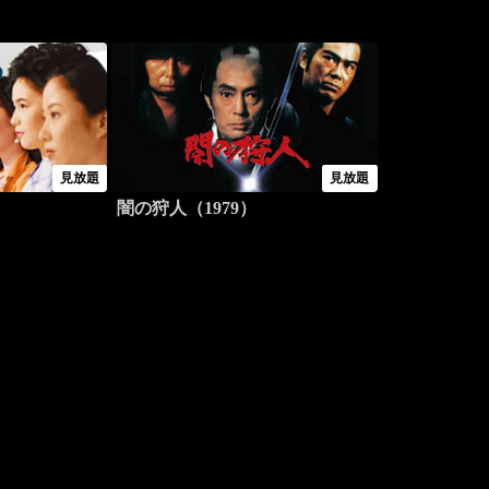
見放題
見放題
闇の狩人（1979）