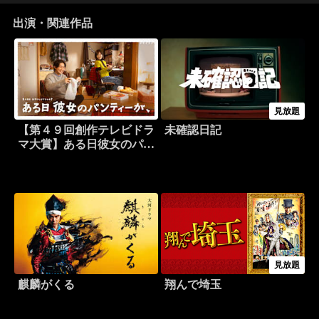
出演・関連作品
見放題
【第４９回創作テレビドラ
未確認日記
マ大賞】ある日彼女のパン
ティーが、
見放題
麒麟がくる
翔んで埼玉