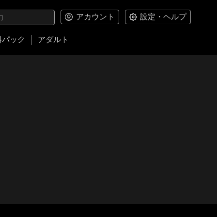
アカウント
設定・ヘルプ
料パック
アダルト