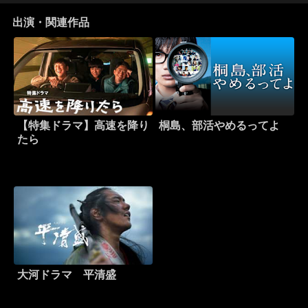
出演・関連作品
【特集ドラマ】高速を降り
桐島、部活やめるってよ
たら
大河ドラマ 平清盛