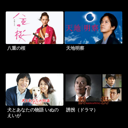
八重の桜
天地明察
犬とあなたの物語 いぬの
誘拐（ドラマ）
えいが