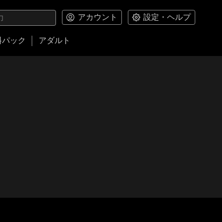
アカウント
設定・ヘルプ
料パック
アダルト