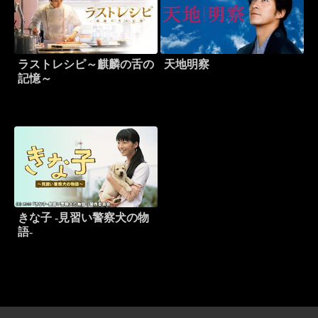
ラストレシピ～麒麟の舌の
天地明察
記憶～
きな子 -見習い警察犬の物
語-