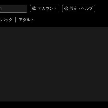
アカウント
設定・ヘルプ
料パック
アダルト