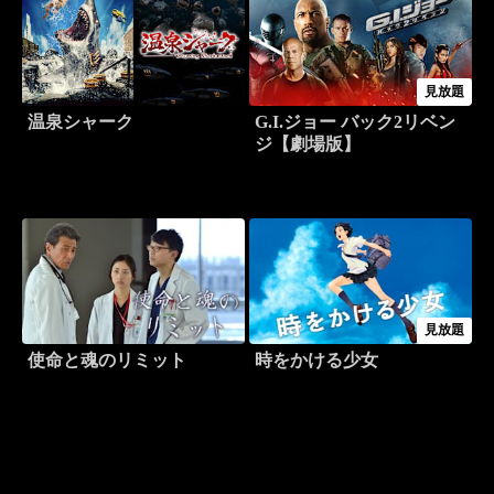
見放題
温泉シャーク
G.I.ジョー バック2リベン
ジ【劇場版】
見放題
使命と魂のリミット
時をかける少女