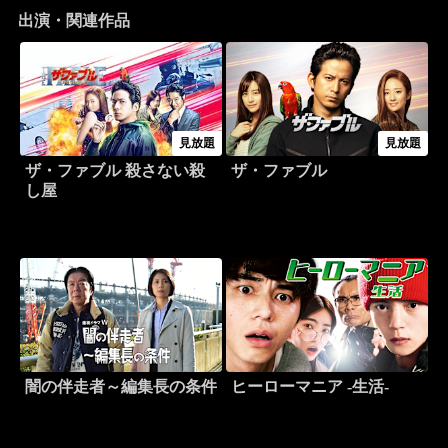
出演・関連作品
見放題
見放題
ザ・ファブル 殺さない殺
ザ・ファブル
し屋
闇の伴走者～編集長の条件
ヒーローマニア -生活-