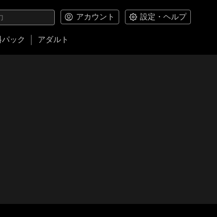
アカウント
設定・ヘルプ
料パック
アダルト