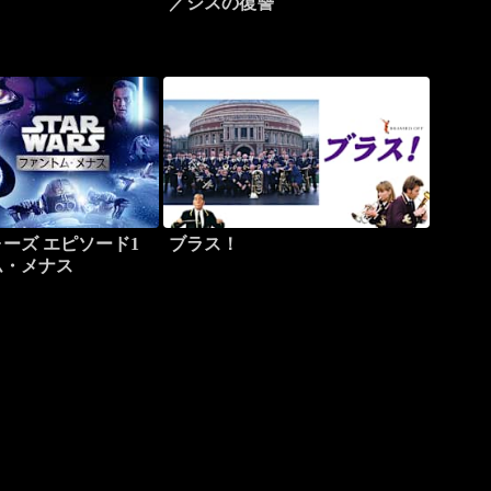
／シスの復讐
ーズ エピソード1
ブラス！
ム・メナス