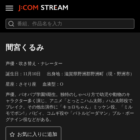
間宮くるみ
声優・吹き替え・ナレーター
誕生日：11月10日
出身地：滋賀県野洲郡野洲町（現・野洲市）
星座：さそり座
血液型：O
声優。バオバブ学園9期生。独特のしゃべり方で幼児や動物のキ
ャラクター多く演じ、アニメ「とっとこハム太郎」ハム太郎役で
ブレイク。その他出演作に「キョロちゃん」ミッケン役、「ミル
モでポン!」パピィ、コムギ役や「バトルビーダマン」ブル・ボー
グナイン役などがある。
お気に入りに追加