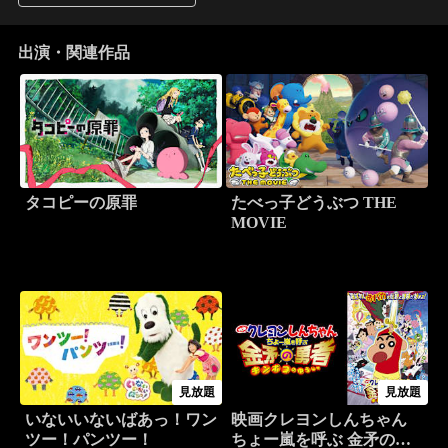
出演・関連作品
タコピーの原罪
たべっ子どうぶつ THE
MOVIE
見放題
見放題
いないいないばあっ！ワン
映画クレヨンしんちゃん
ツー！パンツー！
ちょー嵐を呼ぶ 金矛の勇