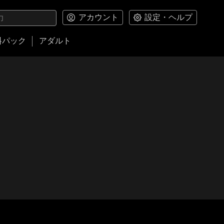
アカウント
設定・ヘルプ
料パック
アダルト