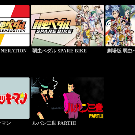
NERATION
弱虫ペダル SPARE BIKE
劇場版 弱虫
ーマン
ルパン三世 PARTIII