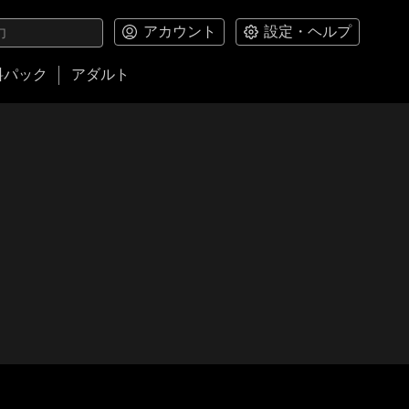
アカウント
設定・ヘルプ
料パック
アダルト