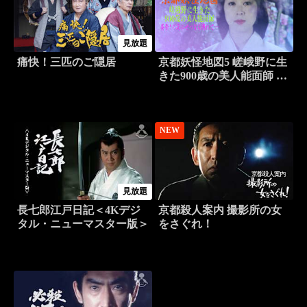
見放題
痛快！三匹のご隠居
京都妖怪地図5 嵯峨野に生
きた900歳の美人能面師 葵
祭りの夜にせつなく濡れ
て…
NEW
見放題
長七郎江戸日記＜4Kデジ
京都殺人案内 撮影所の女
タル・ニューマスター版＞
をさぐれ！