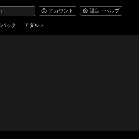
アカウント
設定・ヘルプ
料パック
アダルト