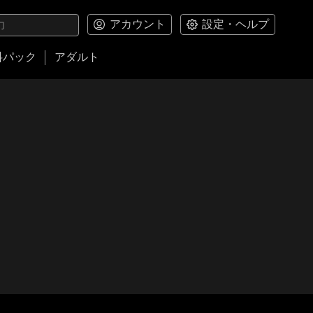
アカウント
設定・ヘルプ
料パック
アダルト