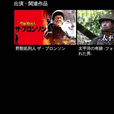
出演・関連作品
野獣処刑人 ザ・ブロンソン
太平洋の奇跡 -フ
れた男-