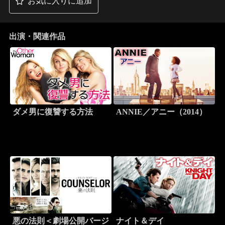
お気に入りに追加
出演・関連作品
ダメ男に復讐する方法
ANNIE／アニー（2014）
悪の法則＜劇場公開バージ
ナイト＆デイ