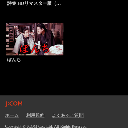
詩集 HDリマスター版（第
18作）
ぼんち
ホーム
利用規約
よくあるご質問
Copyright © JCOM Co., Ltd. All Rights Reserved.