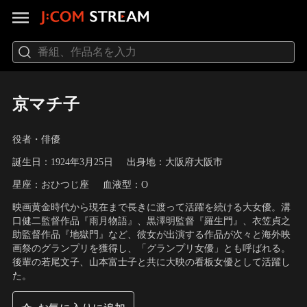
京マチ子
役者・俳優
誕生日：1924年3月25日
出身地：大阪府大阪市
星座：おひつじ座
血液型：O
映画黄金時代から現在まで長きに渡って活躍を続ける大女優。溝
口健二監督作品『雨月物語』、黒澤明監督『羅生門』、衣笠貞之
助監督作品『地獄門』など、彼女が出演する作品が次々と海外映
画祭のグランプリを獲得し、「グランプリ女優」とも呼ばれる。
後輩の若尾文子、山本富士子と共に大映の看板女優として活躍し
た。