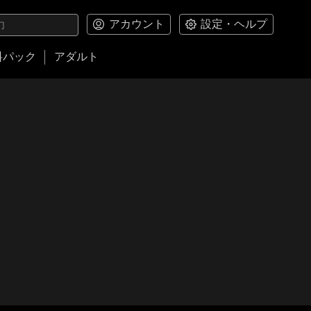
アカウント
設定・ヘルプ
料パック
アダルト