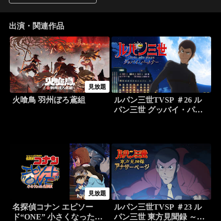
出演・関連作品
見放題
火喰鳥 羽州ぼろ鳶組
ルパン三世TVSP ＃26 ル
パン三世 グッバイ・パー
トナー
見放題
名探偵コナン エピソー
ルパン三世TVSP ＃23 ル
ド“ONE” 小さくなった名
パン三世 東方見聞録 ～ア