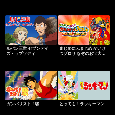
探偵
ナザーページ～
ルパン三世 セブンデイ
まじめにふまじめ かいけ
ズ・ラプソディ
つゾロリ なぞのお宝大さ
くせん
ガンバリスト！駿
とっても！ラッキーマン