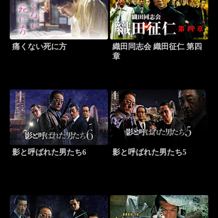
痛くない死に方
織田同志会 織田征仁 第四
章
影と呼ばれた男たち6
影と呼ばれた男たち5