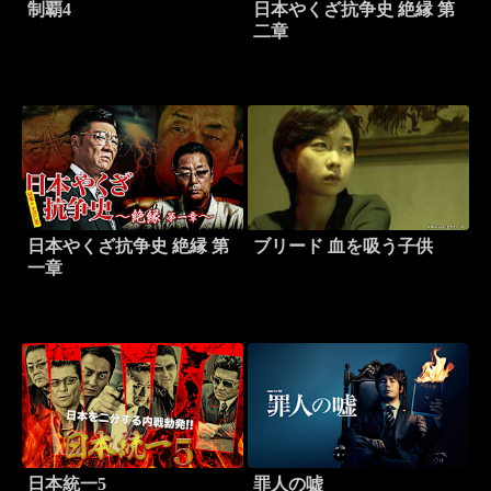
制覇4
日本やくざ抗争史 絶縁 第
二章
日本やくざ抗争史 絶縁 第
ブリード 血を吸う子供
一章
日本統一5
罪人の嘘