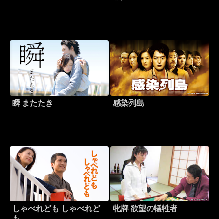
瞬 またたき
感染列島
しゃべれども しゃべれど
牝牌 欲望の犠牲者
も