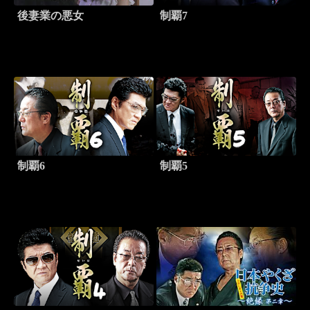
後妻業の悪女
制覇7
制覇6
制覇5