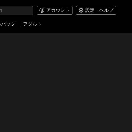
アカウント
設定・ヘルプ
料パック
アダルト