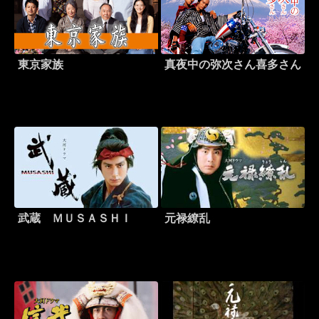
東京家族
真夜中の弥次さん喜多さん
武蔵 ＭＵＳＡＳＨＩ
元禄繚乱