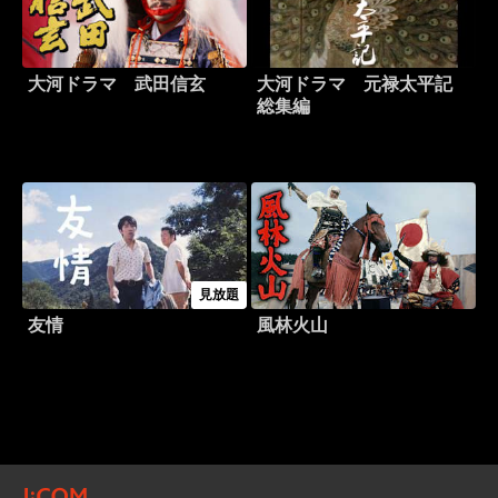
大河ドラマ 武田信玄
大河ドラマ 元禄太平記
総集編
見放題
友情
風林火山