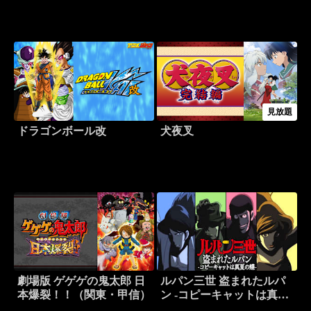
見放題
ドラゴンボール改
犬夜叉
劇場版 ゲゲゲの鬼太郎 日
ルパン三世 盗まれたルパ
本爆裂！！（関東・甲信）
ン -コピーキャットは真夏
の蝶-