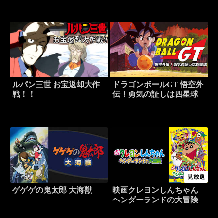
ルパン三世 お宝返却大作
ドラゴンボールGT 悟空外
戦！！
伝！勇気の証しは四星球
見放題
ゲゲゲの鬼太郎 大海獣
映画クレヨンしんちゃん
ヘンダーランドの大冒険