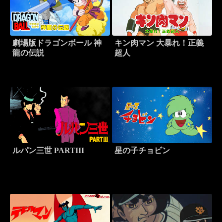
劇場版ドラゴンボール 神
キン肉マン 大暴れ！正義
龍の伝説
超人
ルパン三世 PARTIII
星の子チョビン