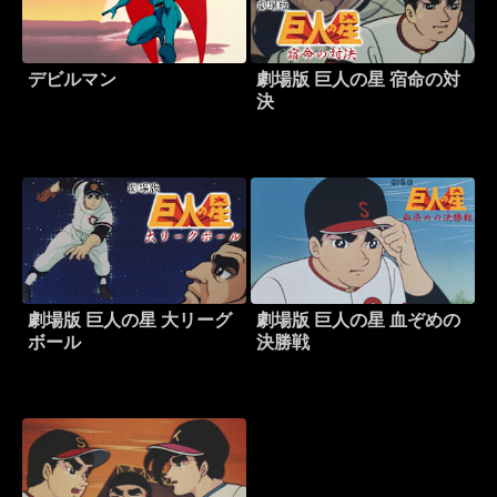
デビルマン
劇場版 巨人の星 宿命の対
決
劇場版 巨人の星 大リーグ
劇場版 巨人の星 血ぞめの
ボール
決勝戦