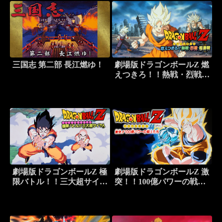
三国志 第二部 長江燃ゆ！
劇場版ドラゴンボールZ 燃
えつきろ！！熱戦・烈戦・
超激戦
劇場版ドラゴンボールZ 極
劇場版ドラゴンボールZ 激
限バトル！！三大超サイヤ
突！！100億パワーの戦士
人
たち